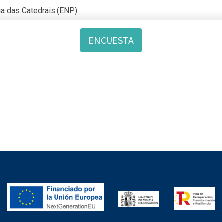
io
ia das Catedrais (ENP)
o
gido
ENCUESTA