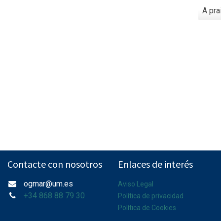
Espac
A pra
marin
prote
Contacte con nosotros
Enlaces de interés
ogmar@um.es
Aviso Legal
+34 868 88 79 30
Política de privacidad
Política de Cookies