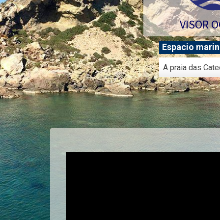
VISOR 
Espacio marin
Espacio
A praia das Cat
marino
protegido