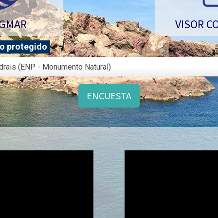
OGMAR
VISOR C
o protegido
edrais (ENP - Monumento Natural)
ENCUESTA